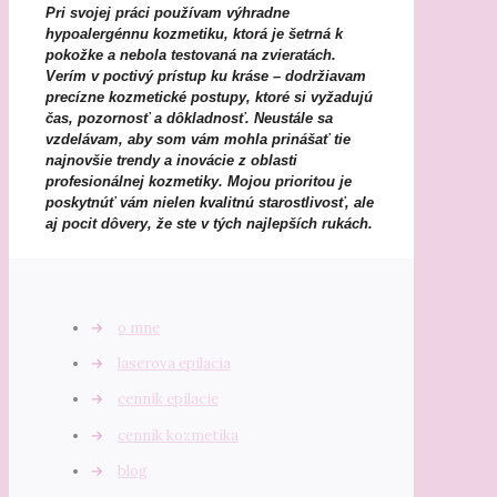
Pri svojej práci používam výhradne
hypoalergénnu kozmetiku, ktorá je šetrná k
pokožke a nebola testovaná na zvieratách.
Verím v poctivý prístup ku kráse – dodržiavam
precízne kozmetické postupy, ktoré si vyžadujú
čas, pozornosť a dôkladnosť. Neustále sa
vzdelávam, aby som vám mohla prinášať tie
najnovšie trendy a inovácie z oblasti
profesionálnej kozmetiky. Mojou prioritou je
poskytnúť vám nielen kvalitnú starostlivosť, ale
aj pocit dôvery, že ste v tých najlepších rukách.
→
o mne
→
laserova epilacia
→
cennik epilacie
→
cennik kozmetika
→
blog