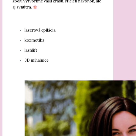
spolu vytvoríme vašu krásu. Nielen navonok, ale
aj zvnútra.
laserová epilácia
kozmetika
lashlift
3D mihalnice