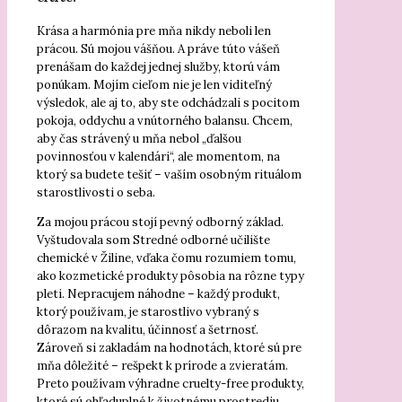
Krása a harmónia pre mňa nikdy neboli len
prácou. Sú mojou vášňou. A práve túto vášeň
prenášam do každej jednej služby, ktorú vám
ponúkam. Mojím cieľom nie je len viditeľný
výsledok, ale aj to, aby ste odchádzali s pocitom
pokoja, oddychu a vnútorného balansu. Chcem,
aby čas strávený u mňa nebol „ďalšou
povinnosťou v kalendári“, ale momentom, na
ktorý sa budete tešiť – vaším osobným rituálom
starostlivosti o seba.
Za mojou prácou stojí pevný odborný základ.
Vyštudovala som Stredné odborné učilište
chemické v Žiline, vďaka čomu rozumiem tomu,
ako kozmetické produkty pôsobia na rôzne typy
pleti. Nepracujem náhodne – každý produkt,
ktorý používam, je starostlivo vybraný s
dôrazom na kvalitu, účinnosť a šetrnosť.
Zároveň si zakladám na hodnotách, ktoré sú pre
mňa dôležité – rešpekt k prírode a zvieratám.
Preto používam výhradne cruelty-free produkty,
ktoré sú ohľaduplné k životnému prostrediu.