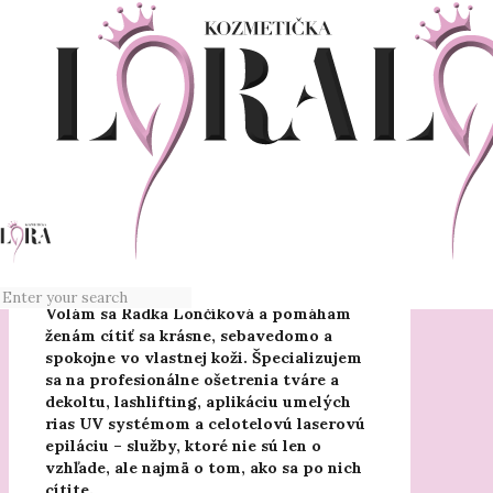
o mne
Volám sa Radka Lončíková a pomáham
ženám cítiť sa krásne, sebavedomo a
spokojne vo vlastnej koži. Špecializujem
sa na profesionálne ošetrenia tváre a
dekoltu, lashlifting, aplikáciu umelých
rias UV systémom a celotelovú laserovú
epiláciu – služby, ktoré nie sú len o
vzhľade, ale najmä o tom, ako sa po nich
cítite.