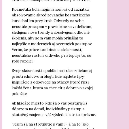
Kozmetika bola mojím snom už od začiatku.
Absolvovanie akreditovaného kozmetického
kurzu bol len prvý krok. Odvtedy na sebe
neustále pracujem – pravidelne sa vzdelávam,
sledujem nové trendy a absolvujem odborné
školenia, aby som vám mohla prinášať to
najlepšie z moderných aj overených postupov.
Verím, že práve kombinácia skúseností,
neustáleho rastu a citlivého prístupu je to, čo
robí rozdiel.
Svoje skúsenosti a pohľad na krásu zdieľam aj
prostredníctvom blogu, kde nájdete tipy,
inšpirácie a odpovede na otázky, ktoré rieši
každá žena, ktorá sa chce cítiť dobre vo svojej
pokožke.
Ak hľadáte miesto, kde sa o vás postarajú s
dôrazom na detail, individuálny prístup a
skutočný záujem o váš výsledok, ste tu správne.
Teším sa na stretnutie s vami – a na to, ako