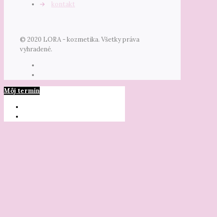
→
kontakt
© 2020 LORA - kozmetika. Všetky práva
vyhradené.
Môj termín